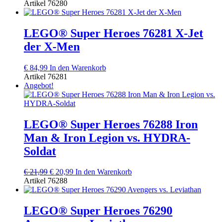
Preis
Preis
Artikel
76280
war:
ist:
€ 37,99
€ 35,99.
LEGO® Super Heroes 76281 X-Jet
der X-Men
€
84,99
In den Warenkorb
Artikel
76281
Angebot!
LEGO® Super Heroes 76288 Iron
Man & Iron Legion vs. HYDRA-
Soldat
Ursprünglicher
Aktueller
€
21,99
€
20,99
In den Warenkorb
Preis
Preis
Artikel
76288
war:
ist:
€ 21,99
€ 20,99.
LEGO® Super Heroes 76290