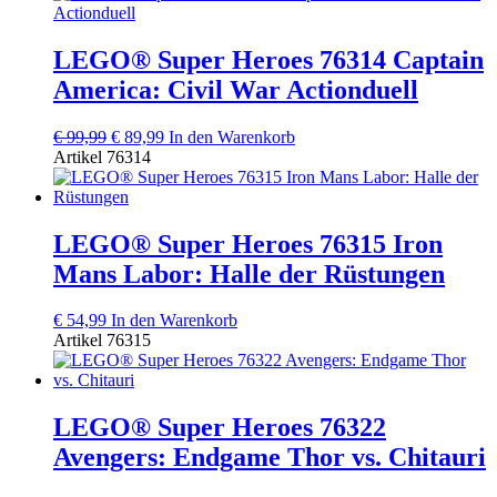
LEGO® Super Heroes 76314 Captain
America: Civil War Actionduell
Ursprünglicher
Aktueller
€
99,99
€
89,99
In den Warenkorb
Preis
Preis
Artikel
76314
war:
ist:
€ 99,99
€ 89,99.
LEGO® Super Heroes 76315 Iron
Mans Labor: Halle der Rüstungen
€
54,99
In den Warenkorb
Artikel
76315
LEGO® Super Heroes 76322
Avengers: Endgame Thor vs. Chitauri