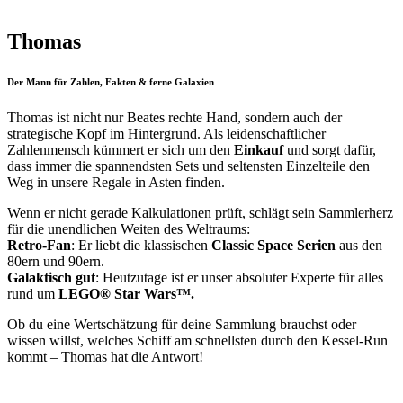
Thomas
Der Mann für Zahlen, Fakten & ferne Galaxien
Thomas ist nicht nur Beates rechte Hand, sondern auch der
strategische Kopf im Hintergrund. Als leidenschaftlicher
Zahlenmensch kümmert er sich um den
Einkauf
und sorgt dafür,
dass immer die spannendsten Sets und seltensten Einzelteile den
Weg in unsere Regale in Asten finden.
Wenn er nicht gerade Kalkulationen prüft, schlägt sein Sammlerherz
für die unendlichen Weiten des Weltraums:
Retro-Fan
: Er liebt die klassischen
Classic Space Serien
aus den
80ern und 90ern.
Galaktisch gut
: Heutzutage ist er unser absoluter Experte für alles
rund um
LEGO® Star Wars™.
Ob du eine Wertschätzung für deine Sammlung brauchst oder
wissen willst, welches Schiff am schnellsten durch den Kessel-Run
kommt – Thomas hat die Antwort!