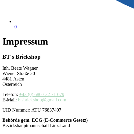
0
Impressum
BT´s Brickshop
Inh. Beate Wagner
Wiener Straße 20
4481 Asten
Österreich
Telefon:
+43 (0) 680 / 32 71 679
E-Mail:
btsbrickshop@gmail.com
UID Nummer: ATU 76837407
Behörde gem. ECG (E-Commerce Gesetz)
Bezirkshauptmannschaft Linz-Land