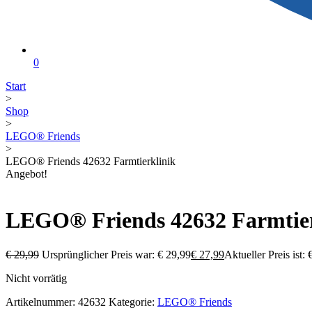
0
Start
>
Shop
>
LEGO® Friends
>
LEGO® Friends 42632 Farmtierklinik
Angebot!
LEGO® Friends 42632 Farmtier
€
29,99
Ursprünglicher Preis war: € 29,99
€
27,99
Aktueller Preis ist: 
Nicht vorrätig
Artikelnummer:
42632
Kategorie:
LEGO® Friends