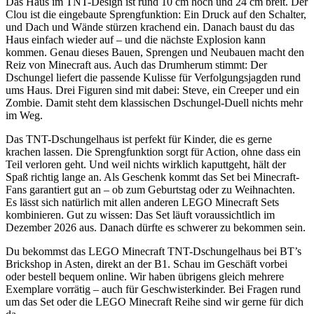
Das Haus im TNT-Design ist rund 10 cm hoch und 24 cm breit. Der
Clou ist die eingebaute Sprengfunktion: Ein Druck auf den Schalter,
und Dach und Wände stürzen krachend ein. Danach baust du das
Haus einfach wieder auf – und die nächste Explosion kann
kommen. Genau dieses Bauen, Sprengen und Neubauen macht den
Reiz von Minecraft aus. Auch das Drumherum stimmt: Der
Dschungel liefert die passende Kulisse für Verfolgungsjagden rund
ums Haus. Drei Figuren sind mit dabei: Steve, ein Creeper und ein
Zombie. Damit steht dem klassischen Dschungel-Duell nichts mehr
im Weg.
Das TNT-Dschungelhaus ist perfekt für Kinder, die es gerne
krachen lassen. Die Sprengfunktion sorgt für Action, ohne dass ein
Teil verloren geht. Und weil nichts wirklich kaputtgeht, hält der
Spaß richtig lange an. Als Geschenk kommt das Set bei Minecraft-
Fans garantiert gut an – ob zum Geburtstag oder zu Weihnachten.
Es lässt sich natürlich mit allen anderen LEGO Minecraft Sets
kombinieren. Gut zu wissen: Das Set läuft voraussichtlich im
Dezember 2026 aus. Danach dürfte es schwerer zu bekommen sein.
Du bekommst das LEGO Minecraft TNT-Dschungelhaus bei BT’s
Brickshop in Asten, direkt an der B1. Schau im Geschäft vorbei
oder bestell bequem online. Wir haben übrigens gleich mehrere
Exemplare vorrätig – auch für Geschwisterkinder. Bei Fragen rund
um das Set oder die LEGO Minecraft Reihe sind wir gerne für dich